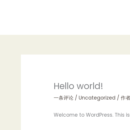
跳
至
内
容
Hello world!
一条评论
/
Uncategorized
/ 作
Welcome to WordPress. This is yo