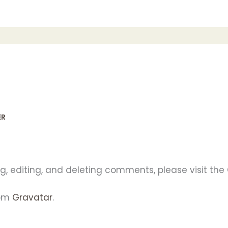
ER
g, editing, and deleting comments, please visit th
rom
Gravatar
.