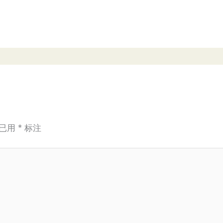
项已用
*
标注